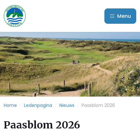
Menu
Home
/
Ledenpagina
/
Nieuws
/
Paasblom 2026
Paasblom 2026