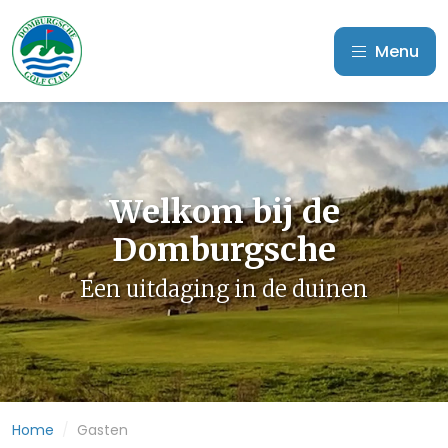
Menu
Welkom bij de
Domburgsche
Een uitdaging in de duinen
Home
/
Gasten