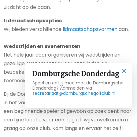
uitzicht op de baan.
Lidmaatschapsopties
Wij bieden verschillende
lidmaatschapsvormen
aan.
Wedstrijden en evenementen
Het hele jaar door organiseren wij wedstrijden en
gezellige evenementen voor onze leden en
bezoekers. Van sociale wedstrijden tot competitieve
Domburgsche Donderdag
toernooien, er is altijd wat leuks te doen!
Speel en eet jij mee met de Domburgsche
Donderdag? Aanmelden via
secretariaat@domburgschegolfclub.nl
Bij de Domburgsche Golfclub staat gastvrijheid hoog
in het vaandel. Of u nu een enthousiaste golfer bent,
een beginnende speler of gewoon op zoek bent naar
een fijne locatie voor een dag uit, wij verwelkomen u
graag op onze club. Kom langs en ervaar het zelf!