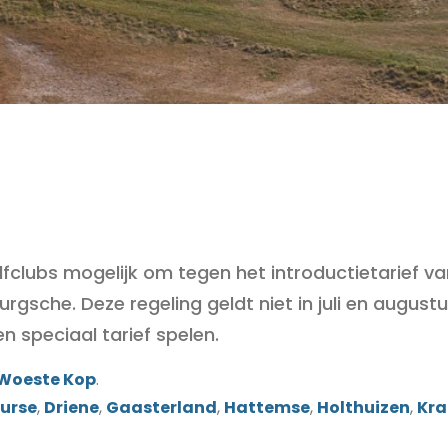
lfclubs mogelijk om tegen het introductietarief va
rgsche. Deze regeling geldt niet in juli en augu
n speciaal tarief spelen.
Woeste Kop
.
urse
,
Driene
,
Gaasterland
,
Hattemse
,
Holthuizen
,
Kra