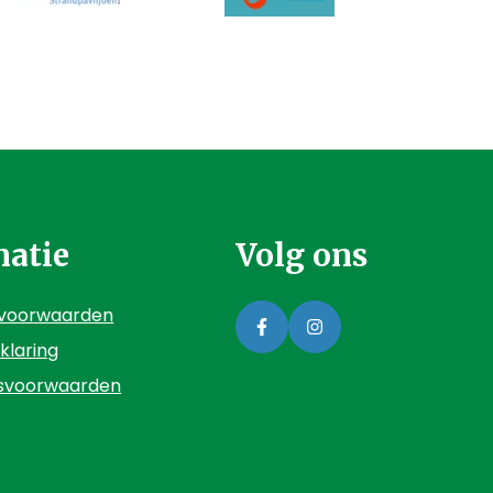
matie
Volg ons
voorwaarden
klaring
gsvoorwaarden